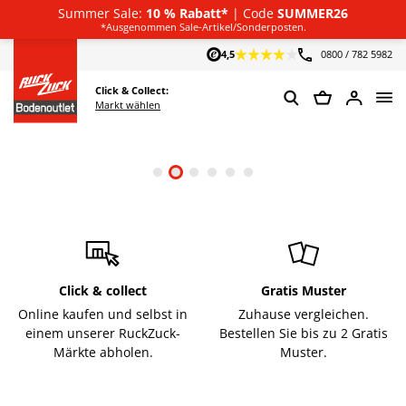
Summer Sale:
10 % Rabatt*
| Code
SUMMER26
Deutsch
*Ausgenommen Sale-Artikel/Sonderposten.
4,5
0800 / 782 5982
Click & Collect:
Markt wählen
Click & collect
Gratis Muster
Online kaufen und selbst in
Zuhause vergleichen.
einem unserer RuckZuck-
Bestellen Sie bis zu 2 Gratis
Märkte abholen.
Muster.