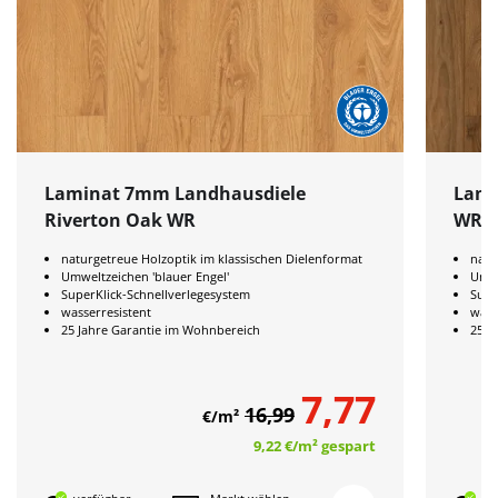
Laminat 7mm Landhausdiele
Lami
Riverton Oak WR
WR
naturgetreue Holzoptik im klassischen Dielenformat
natu
Umweltzeichen 'blauer Engel'
Umwe
SuperKlick-Schnellverlegesystem
Supe
wasserresistent
wass
25 Jahre Garantie im Wohnbereich
25 J
7,77
16,99
€/m²
9,22 €
/m²
gespart