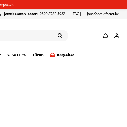
erposten.
Jetzt beraten lassen:
0800 / 782 5982
FAQ
Jobs
Kontaktformular
r
% SALE %
Türen
Ratgeber