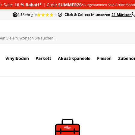
 Sale:
10 % Rabatt*
| Code
SUMMER26
*Ausgenommen Sale-Artikel/Sond
4,5
Sehr gut
Click & Collect in unseren
21 Märkten
Vinylboden
Parkett
Akustikpaneele
Fliesen
Zubehö