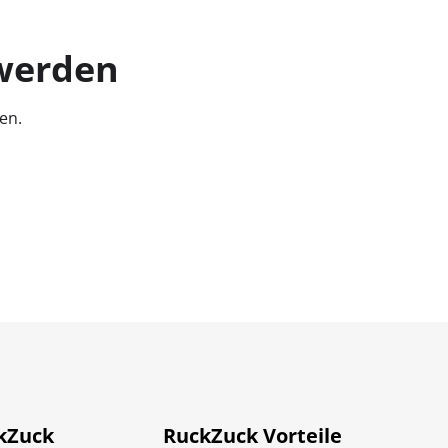
 werden
en.
kZuck
RuckZuck Vorteile