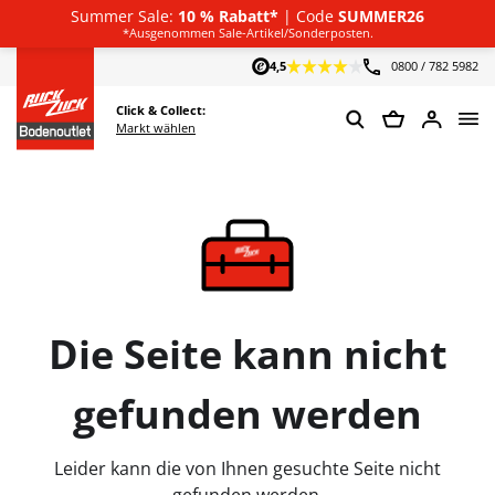
Summer Sale:
10 % Rabatt*
| Code
SUMMER26
Deutsch
*Ausgenommen Sale-Artikel/Sonderposten.
4,5
0800 / 782 5982
Click & Collect:
Markt wählen
Die Seite kann nicht
gefunden werden
Leider kann die von Ihnen gesuchte Seite nicht
gefunden werden.