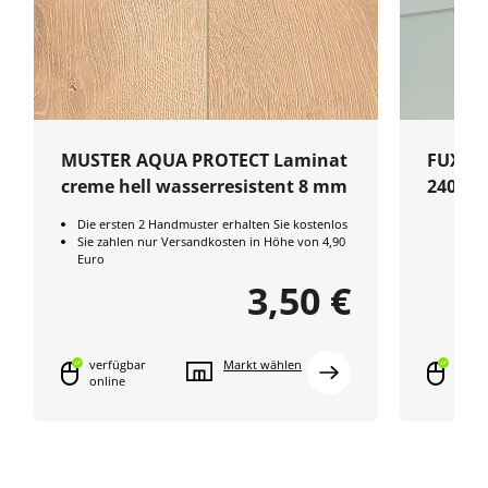
MUSTER AQUA PROTECT Laminat
FUXX Le
creme hell wasserresistent 8 mm
2400x4
Die ersten 2 Handmuster erhalten Sie kostenlos
Sie zahlen nur Versandkosten in Höhe von 4,90
Euro
3,50 €
verfügbar
Markt wählen
verfü
online
onlin