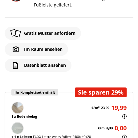
Fußleiste geliefert.
Gratis Muster anfordern
Im Raum ansehen
Datenblatt ansehen
Sie sparen 29%
Ihr Komplettset enthält
19,99
€/m²
23,99
1 x Bodenbelag
0,00
€/m
3,33
+ 1 x Leisten
FUXX Leiste weiss foliert 2400x40x20