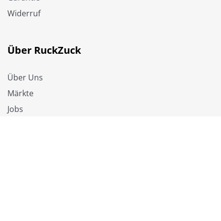
Widerruf
Über RuckZuck
Über Uns
Märkte
Jobs
RuckZuck Vorteile
✓ Fußleisten & Dämmung inklusive
✓ Lange Garantien auf Bodenbeläge
✓ Online kaufen und selbst abholen