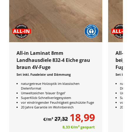
All-in Laminat 8mm
All-in
Landhausdiele 832-4 Eiche grau
beige 
braun 4V-Fuge
Fuge
Set inkl. Fussleiste und Dämmung
Set inkl.
naturgetreue Holzoptik im klassischen
naturge
Dielenformat
Dielenf
Umweltzeichen 'blauer Engel'
Umweltz
SuperKlick-Schnellverlegesystem
SuperKl
vor eindringender Feuchtigkeit geschützte Fuge
vor ein
20 Jahre Garantie im Wohnbereich
20 Jahr
18,99
27,32
€/m²
8,33 €
/m²
gespart