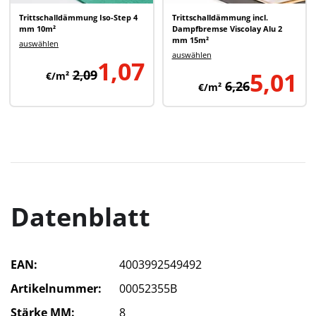
Trittschalldämmung Iso-Step 4
Trittschalldämmung incl.
mm 10m²
Dampfbremse Viscolay Alu 2
mm 15m²
auswählen
auswählen
1,07
2,09
5,01
€/m²
6,26
€/m²
Datenblatt
EAN
4003992549492
Artikelnummer
00052355B
Stärke MM
8