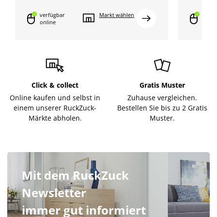
verfügbar
Markt wählen
verfü
online
onlin
Click & collect
Gratis Muster
Online kaufen und selbst in
Zuhause vergleichen.
einem unserer RuckZuck-
Bestellen Sie bis zu 2 Gratis
Märkte abholen.
Muster.
Mit dem RuckZuck
Newsletter
immer gut informiert