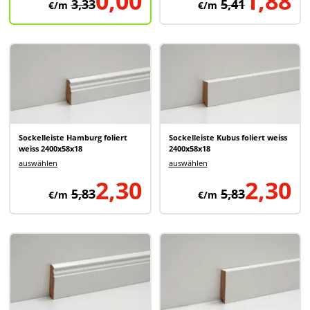
0,00
1,88
3,33
5,41
€/m
€/m
Sockelleiste Hamburg foliert
Sockelleiste Kubus foliert weiss
weiss 2400x58x18
2400x58x18
auswählen
auswählen
2,30
2,30
5,83
5,83
€/m
€/m