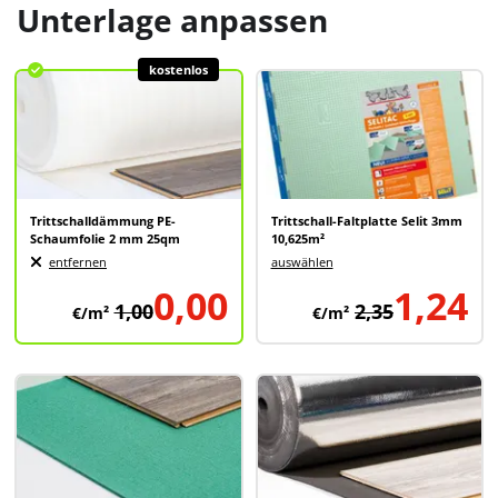
Unterlage anpassen
kostenlos
Trittschalldämmung PE-
Trittschall-Faltplatte Selit 3mm
Schaumfolie 2 mm 25qm
10,625m²
entfernen
auswählen
0,00
1,24
1,00
2,35
€/m²
€/m²