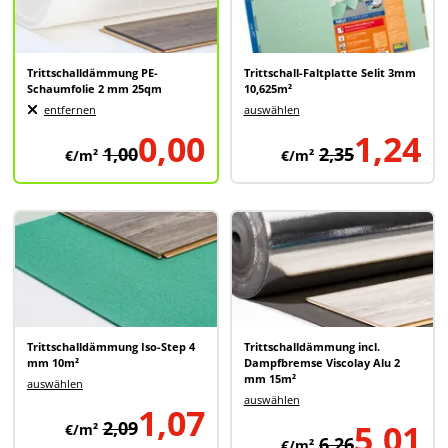
Trittschalldämmung PE-
Trittschall-Faltplatte Selit 3mm
Schaumfolie 2 mm 25qm
10,625m²
entfernen
auswählen
0,00
1,24
1,00
2,35
€/m²
€/m²
Trittschalldämmung Iso-Step 4
Trittschalldämmung incl.
mm 10m²
Dampfbremse Viscolay Alu 2
mm 15m²
auswählen
auswählen
1,07
2,09
5,01
€/m²
6,26
€/m²