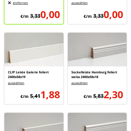
entfernen
auswählen
0,00
0,00
3,33
3,33
€/m
€/m
CLIP Leiste Galerie foliert
Sockelleiste Hamburg foliert
2400x58x19
weiss 2400x58x18
auswählen
auswählen
1,88
2,30
5,41
5,83
€/m
€/m