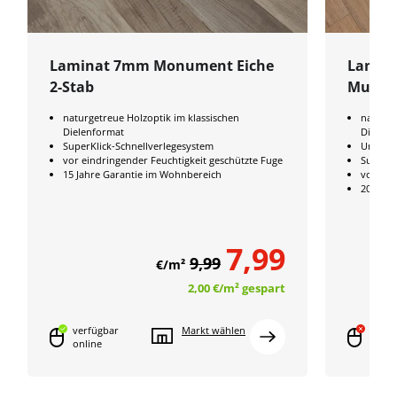
Laminat 7mm Monument Eiche
Lamina
2-Stab
Multis
naturgetreue Holzoptik im klassischen
naturge
Dielenformat
Dielenf
SuperKlick-Schnellverlegesystem
Umweltz
vor eindringender Feuchtigkeit geschützte Fuge
SuperKl
15 Jahre Garantie im Wohnbereich
vor ein
20 Jahr
7,99
9,99
€/m²
2,00 €
/m²
gespart
verfügbar
Markt wählen
onlin
online
verfü