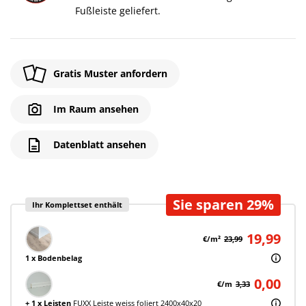
Fußleiste geliefert.
Gratis Muster anfordern
Im Raum ansehen
Datenblatt ansehen
Sie sparen 29%
Ihr Komplettset enthält
19,99
€/m²
23,99
1 x Bodenbelag
0,00
€/m
3,33
+ 1 x Leisten
FUXX Leiste weiss foliert 2400x40x20