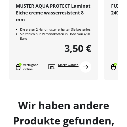
MUSTER AQUA PROTECT Laminat
FUXX Le
Eiche creme wasserresistent 8
2400x4
mm
Die ersten 2 Handmuster erhalten Sie kostenlos
Sie zahlen nur Versandkosten in Höhe von 4,90
Euro
3,50 €
verfügbar
Markt wählen
verfü
online
onlin
Wir haben andere
Produkte gefunden,