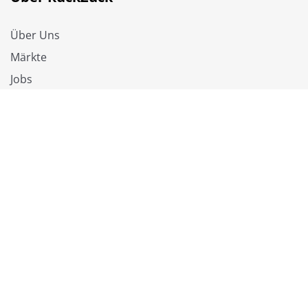
Über Uns
Märkte
Jobs
RuckZuck Vorteile
✓ Fußleisten & Dämmung inklusive
✓ Lange Garantien auf Bodenbeläge
✓ Online kaufen und selbst abholen
✓ Gratis Muster
✓ Kompetente Beratung