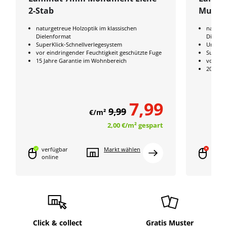
2-Stab
Multis
naturgetreue Holzoptik im klassischen
naturge
Dielenformat
Dielenf
SuperKlick-Schnellverlegesystem
Umweltz
vor eindringender Feuchtigkeit geschützte Fuge
SuperKl
15 Jahre Garantie im Wohnbereich
vor ein
20 Jahr
7,99
9,99
€/m²
2,00 €
/m²
gespart
verfügbar
Markt wählen
onlin
online
verfü
Click & collect
Gratis Muster