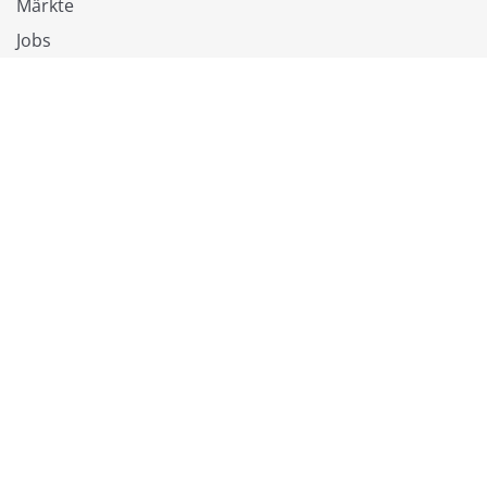
Märkte
Jobs
RuckZuck Vorteile
✓ Fußleisten & Dämmung inklusive
✓ Lange Garantien auf Bodenbeläge
✓ Online kaufen und selbst abholen
✓ Gratis Muster
✓ Kompetente Beratung
© 2026 RuckZuck.biz
AGB
Datenschutz