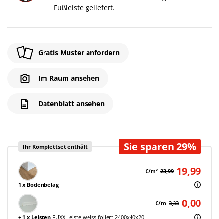
Fußleiste geliefert.
Gratis Muster anfordern
Im Raum ansehen
Datenblatt ansehen
Sie sparen 29%
Ihr Komplettset enthält
19,99
€/m²
23,99
1 x Bodenbelag
0,00
€/m
3,33
+ 1 x Leisten
FUXX Leiste weiss foliert 2400x40x20