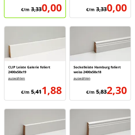
0,00
0,00
3,33
3,33
€/m
€/m
CLIP Leiste Galerie foliert
Sockelleiste Hamburg foliert
2400x58x19
weiss 2400x58x18
auswählen
auswählen
1,88
2,30
5,41
5,83
€/m
€/m