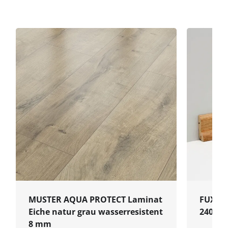
MUSTER AQUA PROTECT Laminat
FUXX Le
Eiche natur grau wasserresistent
2400x4
8 mm