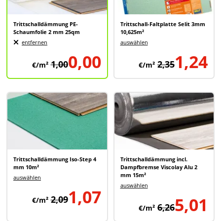
Trittschalldämmung PE-
Trittschall-Faltplatte Selit 3mm
Schaumfolie 2 mm 25qm
10,625m²
entfernen
auswählen
0,00
1,24
1,00
2,35
€/m²
€/m²
Trittschalldämmung Iso-Step 4
Trittschalldämmung incl.
mm 10m²
Dampfbremse Viscolay Alu 2
mm 15m²
auswählen
auswählen
1,07
2,09
5,01
€/m²
6,26
€/m²