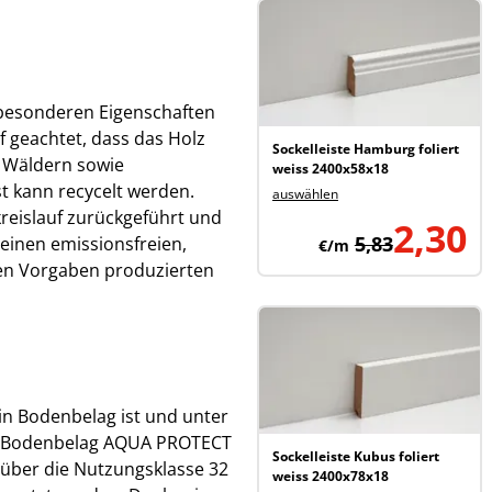
 besonderen Eigenschaften
f geachtet, dass das Holz
Sockelleiste Hamburg foliert
n Wäldern sowie
weiss 2400x58x18
st kann recycelt werden.
auswählen
kreislauf zurückgeführt und
2,30
5,83
inen emissionsfreien,
€/m
en Vorgaben produzierten
in Bodenbelag ist und unter
er Bodenbelag AQUA PROTECT
Sockelleiste Kubus foliert
 über die Nutzungsklasse 32
weiss 2400x78x18