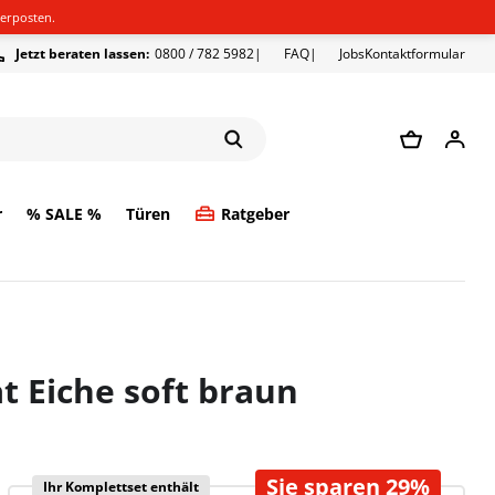
erposten.
Jetzt beraten lassen:
0800 / 782 5982
FAQ
Jobs
Kontaktformular
r
% SALE %
Türen
Ratgeber
 Eiche soft braun
Sie sparen 29%
Ihr Komplettset enthält