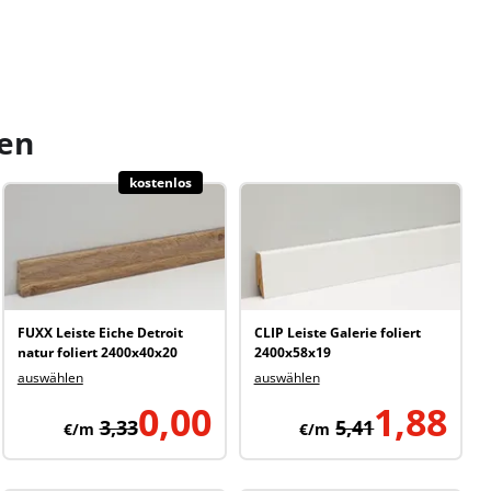
sen
kostenlos
FUXX Leiste Eiche Detroit
CLIP Leiste Galerie foliert
natur foliert 2400x40x20
2400x58x19
auswählen
auswählen
0,00
1,88
3,33
5,41
€/m
€/m