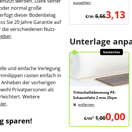
genutzt werden. Dank seiner
auswählen
n oder normal große
3,13
erfügt dieser Bodenbelag
6,66
€/m
ss Sie 20 Jahre Garantie auf
r die verschiedenen Nutz-
geber
.
Unterlage anp
kostenlos
elle und einfache Verlegung
ummilippen rasten einfach in
n Anheben der vorherigen
owohl Privatpersonen als
Trittschalldämmung PE-
leichtert. Weitere
Schaumfolie 2 mm 25qm
ier
.
entfernen
0,00
1,00
€/m²
ig sparen!