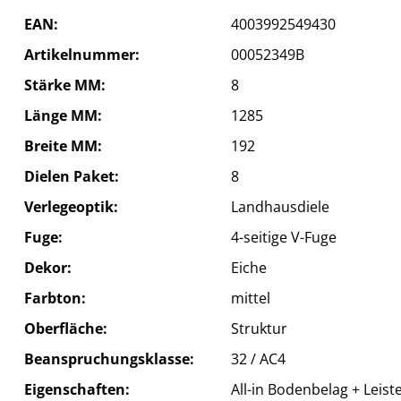
EAN
4003992549430
Artikelnummer
00052349B
Stärke MM
8
Länge MM
1285
Breite MM
192
Dielen Paket
8
Verlegeoptik
Landhausdiele
Fuge
4-seitige V-Fuge
Dekor
Eiche
Farbton
mittel
Oberfläche
Struktur
Beanspruchungsklasse
32 / AC4
Eigenschaften
All-in Bodenbelag + Leist