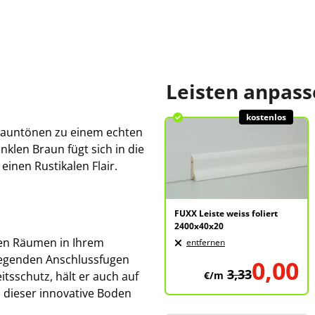
Leisten anpas
kostenlos
Brauntönen zu einem echten
klen Braun fügt sich in die
inen Rustikalen Flair.
FUXX Leiste weiss foliert
2400x40x20
len Räumen in Ihrem
entfernen
iegenden Anschlussfugen
0,00
3,33
tsschutz, hält er auch auf
€/m
 dieser innovative Boden