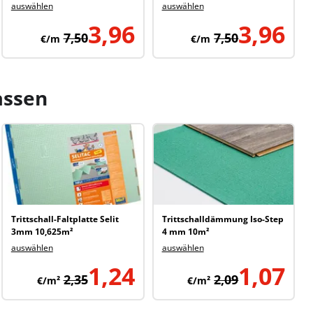
auswählen
auswählen
3,96
3,96
7,50
7,50
€/m
€/m
assen
Trittschall-Faltplatte Selit
Trittschalldämmung Iso-Step
3mm 10,625m²
4 mm 10m²
auswählen
auswählen
1,24
1,07
2,35
2,09
€/m²
€/m²