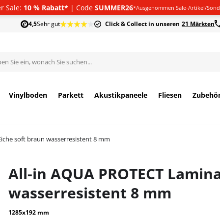
 Sale:
10 % Rabatt*
| Code
SUMMER26
*Ausgenommen Sale-Artikel/Sond
4,5
Sehr gut
Click & Collect in unseren
21 Märkten
Vinylboden
Parkett
Akustikpaneele
Fliesen
Zubehö
iche soft braun wasserresistent 8 mm
All-in AQUA PROTECT Laminat
wasserresistent 8 mm
1285x192 mm