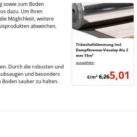
ng sowie zum Boden
los dazu. Um Ihren
ie Möglichkeit, weitere
sisprodukten abweichen,
Trittschalldämmung incl.
Dampfbremse Viscolay Alu 2
mm 15m²
auswählen
gen. Durch die robusten und
5,01
taubsaugen und besonders
6,26
€/m²
 Boden sauber zu halten.