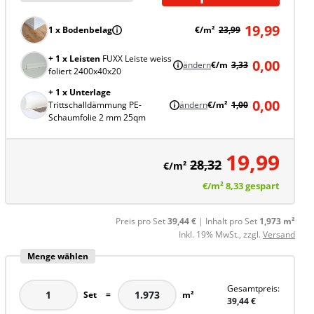
19,99
1 x Bodenbelag
€/m²
23,99
+ 1 x Leisten
FUXX Leiste weiss
0,00
ändern
€/m
3,33
foliert 2400x40x20
+ 1 x Unterlage
0,00
Trittschalldämmung PE-
ändern
€/m²
1,00
Schaumfolie 2 mm 25qm
19,99
28,32
€/m²
€/m²
8,33
gespart
Preis pro Set
39,44 €
| Inhalt pro Set
1,973 m²
Inkl. 19% MwSt., zzgl.
Versand
Menge wählen
Gesamtpreis:
Set
=
m²
39,44 €