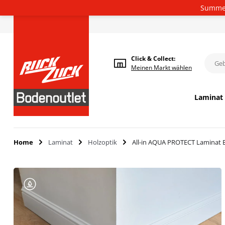
Summer
Deutsch
Click & Collect:
Meinen
Markt wählen
Laminat
Home
Laminat
Holzoptik
All-in AQUA PROTECT Laminat E