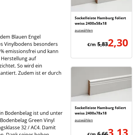
Sockelleiste Hamburg foliert
weiss 2400x58x18
auswählen
 dem Blauen Engel
2,30
5,83
eses Vinylbodens besonders
€/m
0 % emissionsfrei und kann
 Herstellung auf
chtet. So wird ein
ntiert. Zudem ist er durch
Sockelleiste Hamburg foliert
in Bodenbelag ist und unter
weiss 2400x78x18
 Bodenbelag Green Vinyl
auswählen
gsklasse 32 / AC4. Damit
3,13
6,66
en. Dank seiner hohen
€/m