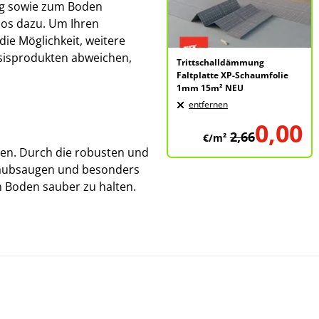
ng sowie zum Boden
los dazu. Um Ihren
ie Möglichkeit, weitere
sisprodukten abweichen,
Trittschalldämmung
Faltplatte XP-Schaumfolie
1mm 15m² NEU
entfernen
0,00
2,66
€/m²
gen. Durch die robusten und
taubsaugen und besonders
 Boden sauber zu halten.