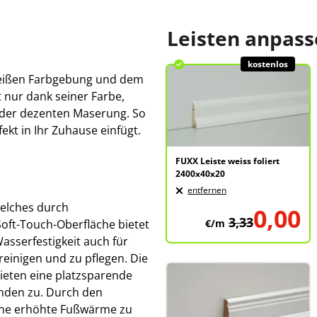
Leisten anpas
kostenlos
uweißen Farbgebung und dem
t nur dank seiner Farbe,
 der dezenten Maserung. So
ekt in Ihr Zuhause einfügt.
FUXX Leiste weiss foliert
2400x40x20
entfernen
welches durch
0,00
3,33
oft-Touch-Oberfläche bietet
€/m
asserfestigkeit auch für
einigen und zu pflegen. Die
ieten eine platzsparende
nden zu. Durch den
eine erhöhte Fußwärme zu