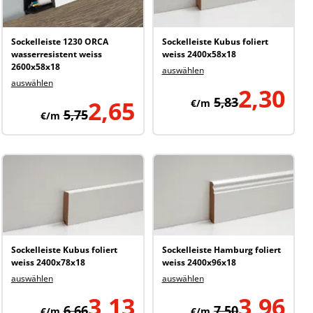
Sockelleiste 1230 ORCA
Sockelleiste Kubus foliert
wasserresistent weiss
weiss 2400x58x18
2600x58x18
auswählen
auswählen
2,30
5,83
2,65
€/m
5,75
€/m
Sockelleiste Kubus foliert
Sockelleiste Hamburg foliert
weiss 2400x78x18
weiss 2400x96x18
auswählen
auswählen
3,13
3,96
6,66
7,50
€/m
€/m