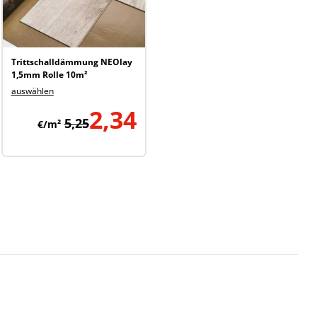
Trittschalldämmung NEOlay
1,5mm Rolle 10m²
auswählen
2,34
5,25
€/m²