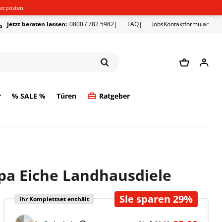
erposten.
Jetzt beraten lassen:
0800 / 782 5982
FAQ
Jobs
Kontaktformular
r
% SALE %
Türen
Ratgeber
pa Eiche Landhausdiele
Sie sparen 29%
Ihr Komplettset enthält