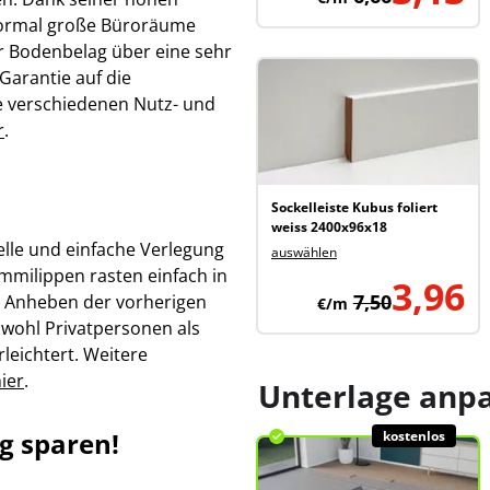
 normal große Büroräume
r Bodenbelag über eine sehr
Garantie auf die
ie verschiedenen Nutz- und
r
.
Sockelleiste Kubus foliert
weiss 2400x96x18
elle und einfache Verlegung
auswählen
ummilippen rasten einfach in
3,96
7,50
n Anheben der vorherigen
€/m
owohl Privatpersonen als
leichtert. Weitere
ier
.
Unterlage anp
ig sparen!
kostenlos