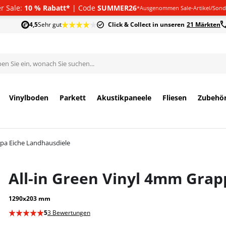
 Sale:
10 % Rabatt*
| Code
SUMMER26
*Ausgenommen Sale-Artikel/Sond
4,5
Sehr gut
Click & Collect in unseren
21 Märkten
Vinylboden
Parkett
Akustikpaneele
Fliesen
Zubehö
ppa Eiche Landhausdiele
All-in Green Vinyl 4mm Grap
1290x203 mm
5
3 Bewertungen