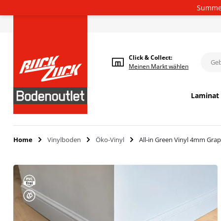
Summer
Deutsch
Click & Collect:
Meinen
Markt wählen
Laminat
Home
Vinylboden
Öko-Vinyl
All-in Green Vinyl 4mm Gra