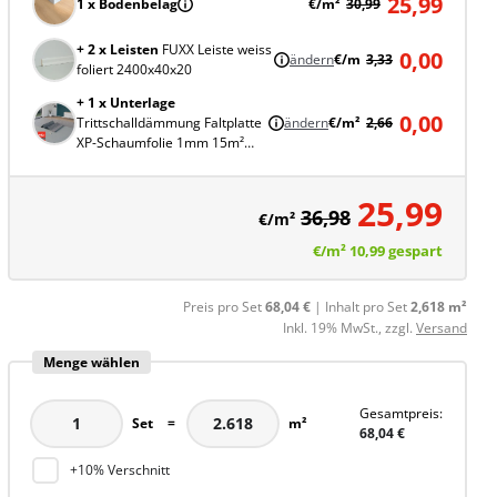
25,99
1 x Bodenbelag
€/m²
30,99
+ 2 x Leisten
FUXX Leiste weiss
0,00
ändern
€/m
3,33
foliert 2400x40x20
+ 1 x Unterlage
0,00
Trittschalldämmung Faltplatte
ändern
€/m²
2,66
XP-Schaumfolie 1mm 15m²
NEU
25,99
36,98
€/m²
€/m²
10,99
gespart
Preis pro Set
68,04 €
| Inhalt pro Set
2,618 m²
Inkl. 19% MwSt., zzgl.
Versand
Menge wählen
Gesamtpreis:
Set
=
m²
68,04 €
+10% Verschnitt