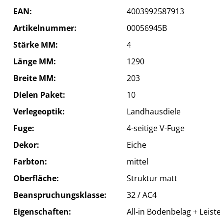
EAN
4003992587913
Artikelnummer
00056945B
Stärke MM
4
Länge MM
1290
Breite MM
203
Dielen Paket
10
Verlegeoptik
Landhausdiele
Fuge
4-seitige V-Fuge
Dekor
Eiche
Farbton
mittel
Oberfläche
Struktur matt
Beanspruchungsklasse
32 / AC4
Eigenschaften
All-in Bodenbelag + Leist