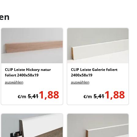
sen
CLIP Leiste Hickory natur
CLIP Leiste Galerie foliert
foliert 2400x58x19
2400x58x19
auswählen
auswählen
1,88
1,88
5,41
5,41
€/m
€/m