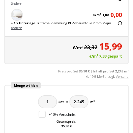
ändern
0,00
€/m²
1,00
+ 1 x Unterlage
Trittschalldämmung PE-Schaumfolie 2 mm 25qm
ändern
15,99
23,32
€/m²
€/m²
7,33
gespart
Preis pro Set
35,90 €
| Inhalt pro Set
2,245 m²
Inkl. 19% MwSt., zzgl.
Versand
Menge wählen
Set
=
m²
+10% Verschnitt
Gesamtpreis:
35,90 €