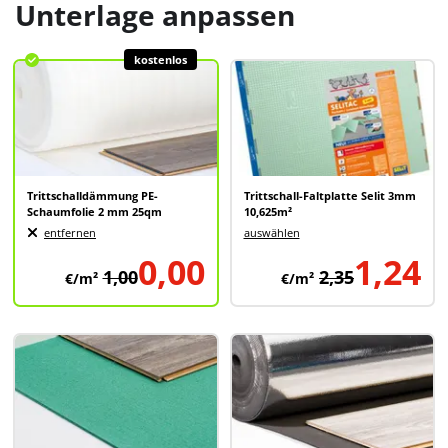
Unterlage anpassen
kostenlos
Trittschalldämmung PE-
Trittschall-Faltplatte Selit 3mm
Schaumfolie 2 mm 25qm
10,625m²
entfernen
auswählen
0,00
1,24
1,00
2,35
€/m²
€/m²