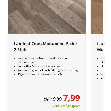
Laminat 7mm Monument Eiche
Lamina
2-Stab
Multis
naturgetreue Holzoptik im klassischen
naturge
Dielenformat
Dielenf
SuperKlick-Schnellverlegesystem
Umweltz
vor eindringender Feuchtigkeit geschützte Fuge
SuperKl
15 Jahre Garantie im Wohnbereich
vor ein
20 Jahr
7,99
9,99
€/m²
2,00 €
/m²
gespart