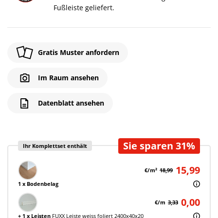
Fußleiste geliefert.
Gratis Muster anfordern
Im Raum ansehen
Datenblatt ansehen
Sie sparen 31%
Ihr Komplettset enthält
15,99
€/m²
18,99
1 x Bodenbelag
0,00
€/m
3,33
+ 1 x Leisten
FUXX Leiste weiss foliert 2400x40x20