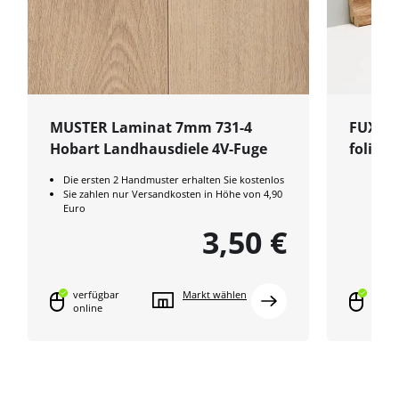
MUSTER Laminat 7mm 731-4
FUXX L
Hobart Landhausdiele 4V-Fuge
foliert
Die ersten 2 Handmuster erhalten Sie kostenlos
Sie zahlen nur Versandkosten in Höhe von 4,90
Euro
3,50 €
verfügbar
Markt wählen
verfü
online
onlin