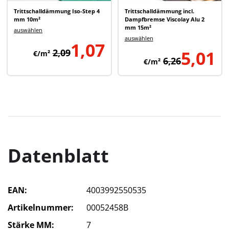
Trittschalldämmung Iso-Step 4
Trittschalldämmung incl.
mm 10m²
Dampfbremse Viscolay Alu 2
mm 15m²
auswählen
auswählen
1,07
2,09
5,01
€/m²
6,26
€/m²
Datenblatt
EAN
4003992550535
Artikelnummer
00052458B
Stärke MM
7