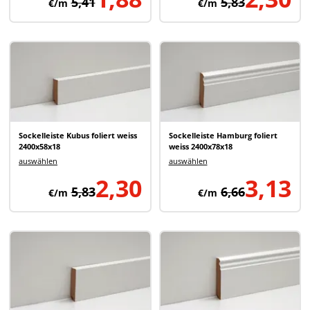
5,41
5,83
€/m
€/m
Sockelleiste Kubus foliert weiss
Sockelleiste Hamburg foliert
2400x58x18
weiss 2400x78x18
auswählen
auswählen
2,30
3,13
5,83
6,66
€/m
€/m