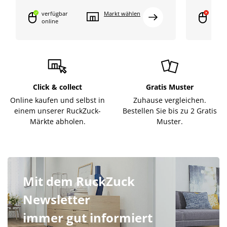
verfügbar
Markt wählen
onlin
online
verfü
Click & collect
Gratis Muster
Online kaufen und selbst in
Zuhause vergleichen.
einem unserer RuckZuck-
Bestellen Sie bis zu 2 Gratis
Märkte abholen.
Muster.
Mit dem RuckZuck
Newsletter
immer gut informiert