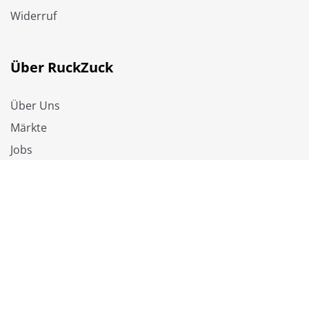
Widerruf
Über RuckZuck
Über Uns
Märkte
Jobs
RuckZuck Vorteile
✓ Fußleisten & Dämmung inklusive
✓ Lange Garantien auf Bodenbeläge
✓ Online kaufen und selbst abholen