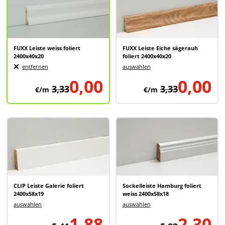
FUXX Leiste weiss foliert
FUXX Leiste Eiche sägerauh
2400x40x20
foliert 2400x40x20
entfernen
auswählen
0,00
0,00
3,33
3,33
€/m
€/m
CLIP Leiste Galerie foliert
Sockelleiste Hamburg foliert
2400x58x19
weiss 2400x58x18
auswählen
auswählen
1,88
2,30