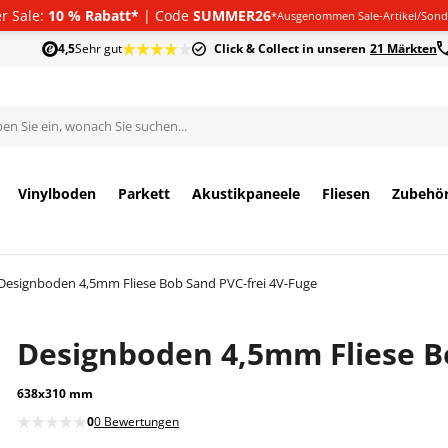
 Sale:
10 % Rabatt*
| Code
SUMMER26
*Ausgenommen Sale-Artikel/Sond
4,5
Sehr gut
Click & Collect in unseren
21 Märkten
Vinylboden
Parkett
Akustikpaneele
Fliesen
Zubehö
Designboden 4,5mm Fliese Bob Sand PVC-frei 4V-Fuge
Designboden 4,5mm Fliese B
638x310 mm
0
0 Bewertungen