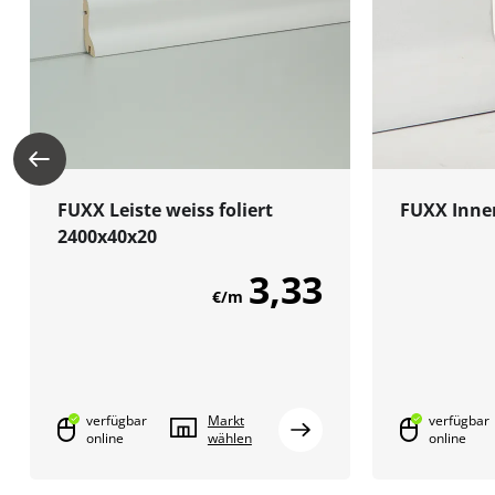
FUXX Leiste weiss foliert
FUXX Inne
2400x40x20
3,33
€/m
verfügbar
Markt
verfügbar
online
wählen
online