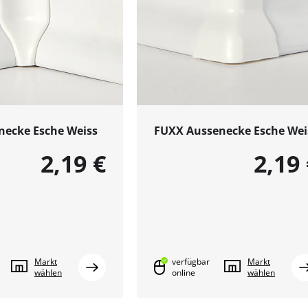
necke Esche Weiss
FUXX Aussenecke Esche Wei
2,19 €
2,19
Markt
verfügbar
Markt
wählen
online
wählen