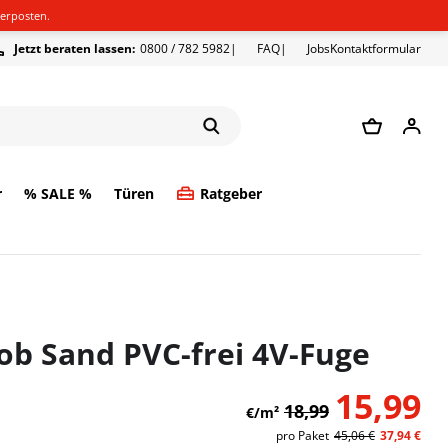
erposten.
Jetzt beraten lassen:
0800 / 782 5982
FAQ
Jobs
Kontaktformular
r
% SALE %
Türen
Ratgeber
ob Sand PVC-frei 4V-Fuge
15,99
18,99
€/m²
pro
Paket
45,06 €
37,94 €