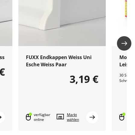
ss
FUXX Endkappen Weiss Uni
Monta
Esche Weiss Paar
Leiste
 €
3,19 €
30 Stück 
Schraube
verfügbar
Markt
verf
online
wählen
onli