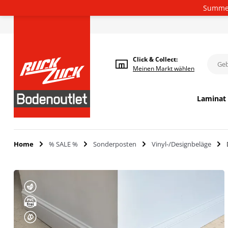
Summer
Deutsch
Click & Collect:
Meinen
Markt wählen
Laminat
Home
% SALE %
Sonderposten
Vinyl-/Designbeläge