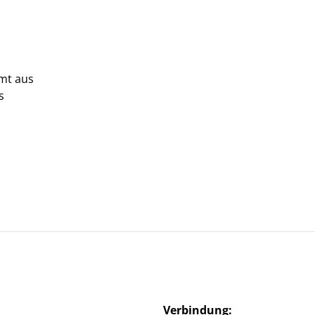
mmt aus
s
Verbindung