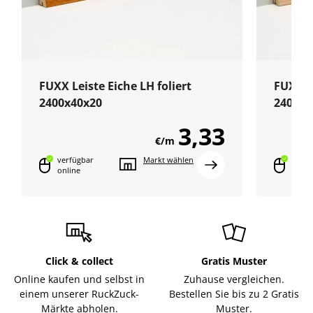
FUXX Leiste Eiche LH foliert
FUXX L
2400x40x20
2400x4
3,33
€/m
verfügbar
Markt wählen
verfü
online
onlin
Click & collect
Gratis Muster
Online kaufen und selbst in
Zuhause vergleichen.
einem unserer RuckZuck-
Bestellen Sie bis zu 2 Gratis
Märkte abholen.
Muster.