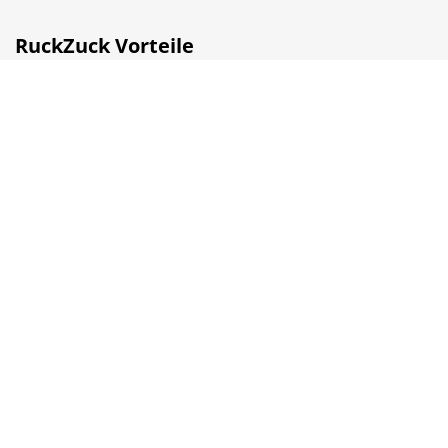
RuckZuck Vorteile
✓ Fußleisten & Dämmung inklusive
✓ Lange Garantien auf Bodenbeläge
✓ Online kaufen und selbst abholen
✓ Gratis Muster
✓ Kompetente Beratung
© 2026 RuckZuck.biz
AGB
Datenschutz
Barrierefreiheit
Datenverarbeitung
Impressum
Vertrag widerrufen