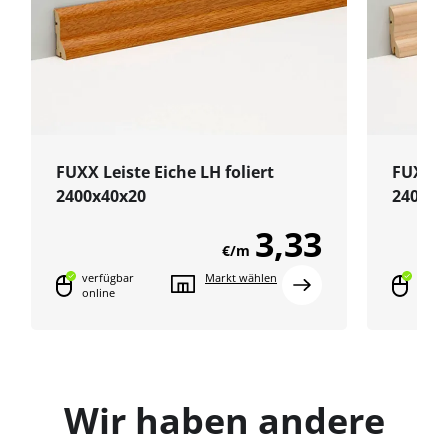
FUXX Leiste Eiche LH foliert
FUXX L
2400x40x20
2400x4
3,33
€/m
verfügbar
Markt wählen
verfü
online
onlin
Wir haben andere