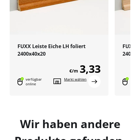
FUXX Leiste Eiche LH foliert
FUXX L
2400x40x20
2400x4
3,33
€/m
verfügbar
Markt wählen
verfü
online
onlin
Wir haben andere