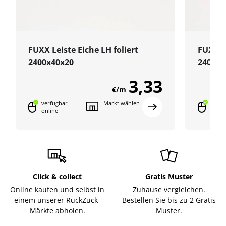
FUXX Leiste Eiche LH foliert
FUXX L
2400x40x20
2400x4
3,33
€/m
verfügbar
Markt wählen
verfü
online
onlin
Click & collect
Gratis Muster
Online kaufen und selbst in
Zuhause vergleichen.
einem unserer RuckZuck-
Bestellen Sie bis zu 2 Gratis
Märkte abholen.
Muster.