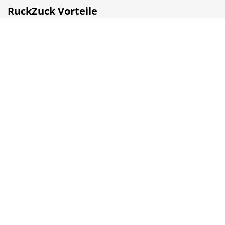
RuckZuck Vorteile
✓ Fußleisten & Dämmung inklusive
✓ Lange Garantien auf Bodenbeläge
✓ Online kaufen und selbst abholen
✓ Gratis Muster
✓ Kompetente Beratung
© 2026 RuckZuck.biz
AGB
Datenschutz
Barrierefreiheit
Datenverarbeitung
Impressum
Vertrag widerrufen