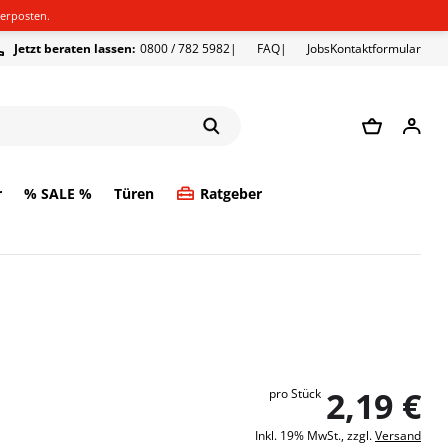
erposten.
Jetzt beraten lassen:
0800 / 782 5982
FAQ
Jobs
Kontaktformular
r
% SALE %
Türen
Ratgeber
2,19 €
pro
Stück
Inkl. 19% MwSt., zzgl.
Versand