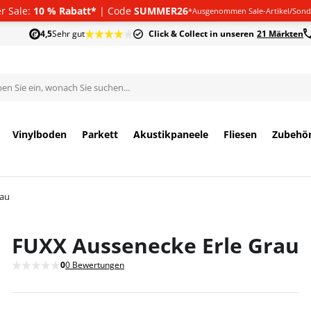
 Sale:
10 % Rabatt*
| Code
SUMMER26
*Ausgenommen Sale-Artikel/Sond
4,5
Sehr gut
Click & Collect in unseren
21 Märkten
Vinylboden
Parkett
Akustikpaneele
Fliesen
Zubehö
rau
FUXX Aussenecke Erle Grau
0
0 Bewertungen