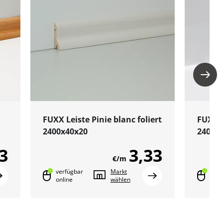
FUXX Leiste Pinie blanc foliert
FUXX L
2400x40x20
2400x
3
3,33
€/m
verfügbar
Markt
verf
online
wählen
onli