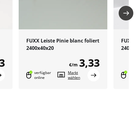
FUXX Leiste Pinie blanc foliert
FUXX L
2400x40x20
2400x
3
3,33
€/m
verfügbar
Markt
verf
online
wählen
onli