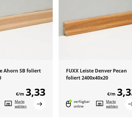
e Ahorn SB foliert
FUXX Leiste Denver Pecan
0
foliert 2400x40x20
3,33
3,3
€/m
€/m
Markt
verfügbar
Markt
wählen
online
wählen