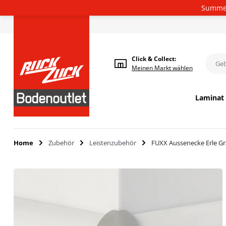
Summer
Deutsch
Click & Collect:
Meinen
Markt wählen
Laminat
Home
Zubehör
Leistenzubehör
FUXX Aussenecke Erle G