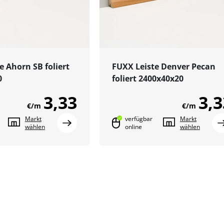
e Ahorn SB foliert
FUXX Leiste Denver Pecan
0
foliert 2400x40x20
3,33
3,3
€/m
€/m
Markt
verfügbar
Markt
wählen
online
wählen