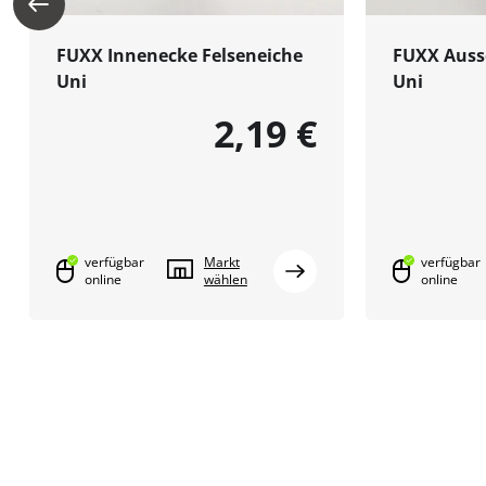
FUXX Innenecke Felseneiche
FUXX Auss
Uni
Uni
2,19 €
verfügbar
Markt
verfügbar
online
wählen
online