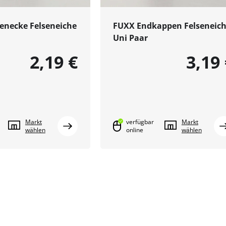
enecke Felseneiche
FUXX Endkappen Felseneic
Uni Paar
2,19 €
3,19
Markt
verfügbar
Markt
wählen
online
wählen