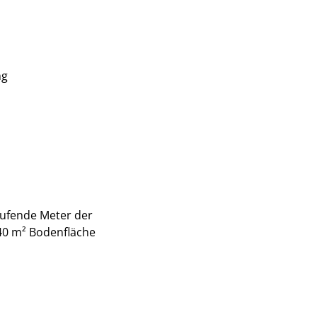
ng
aufende Meter der
 40 m² Bodenfläche