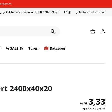
erposten.
Jetzt beraten lassen:
0800 / 782 5982
FAQ
Jobs
Kontaktformular
r
% SALE %
Türen
Ratgeber
ert 2400x40x20
3,33
€/m
pro
Stück
7,99 €