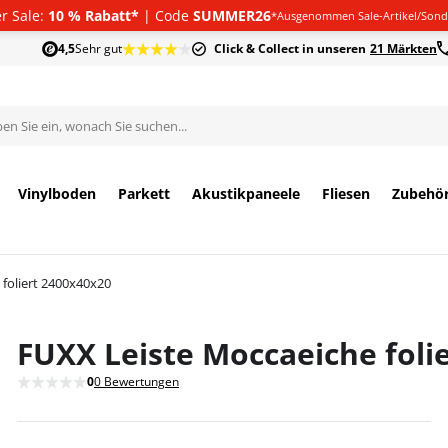
 Sale:
10 % Rabatt*
| Code
SUMMER26
*Ausgenommen Sale-Artikel/Sond
4,5
Sehr gut
Click & Collect in unseren
21 Märkten
Vinylboden
Parkett
Akustikpaneele
Fliesen
Zubehö
foliert 2400x40x20
FUXX Leiste Moccaeiche foli
0
0 Bewertungen