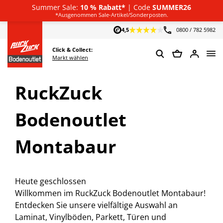
Summer Sale:
10 % Rabatt*
| Code
SUMMER26
Deutsch
*Ausgenommen Sale-Artikel/Sonderposten.
4,5
0800 / 782 5982
Click & Collect:
Markt wählen
RuckZuck
Bodenoutlet
Montabaur
Heute geschlossen
Willkommen im RuckZuck Bodenoutlet Montabaur!
Entdecken Sie unsere vielfältige Auswahl an
Laminat, Vinylböden, Parkett, Türen und