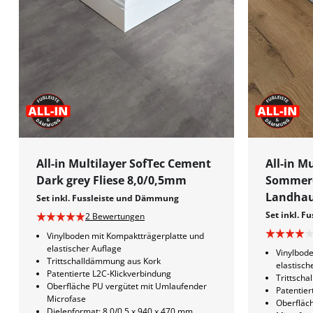
All-in Multilayer SofTec Cement
All-in M
Dark grey Fliese 8,0/0,5mm
Sommere
Landhau
Set inkl. Fussleiste und Dämmung
Set inkl. 
2 Bewertungen
Vinylboden mit Kompaktträgerplatte und
elastischer Auflage
Vinylbode
Trittschalldämmung aus Kork
elastisch
Patentierte L2C-Klickverbindung
Trittsch
Oberfläche PU vergütet mit Umlaufender
Patentier
Microfase
Oberfläc
Dielenformat: 8,0/0,5 x 940 x 470 mm