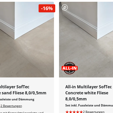
-16%
ultilayer SofTec
All-in Multilayer SofTec
 sand Fliese 8,0/0,5mm
Concrete white Fliese
8,0/0,5mm
Fussleiste und Dämmung
Set inkl. Fussleiste und Dämm
2 Bewertungen
2 Bewertungen
n mit Kompaktträgerplatte und