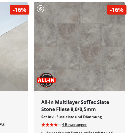
-16%
-16%
All-in Multilayer SofTec Slate
Stone Fliese 8,0/0,5mm
Set inkl. Fussleiste und Dämmung
ung
4 Bewertungen
Vinylboden mit Kompaktträgerplatte und