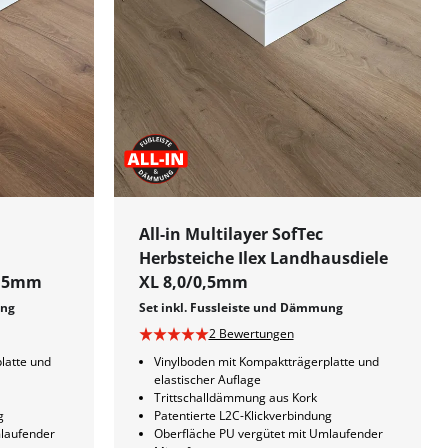
All-in Multilayer SofTec
Herbsteiche Ilex Landhausdiele
0,5mm
XL 8,0/0,5mm
ung
Set inkl. Fussleiste und Dämmung
2 Bewertungen
latte und
Vinylboden mit Kompaktträgerplatte und
elastischer Auflage
Trittschalldämmung aus Kork
g
Patentierte L2C-Klickverbindung
mlaufender
Oberfläche PU vergütet mit Umlaufender