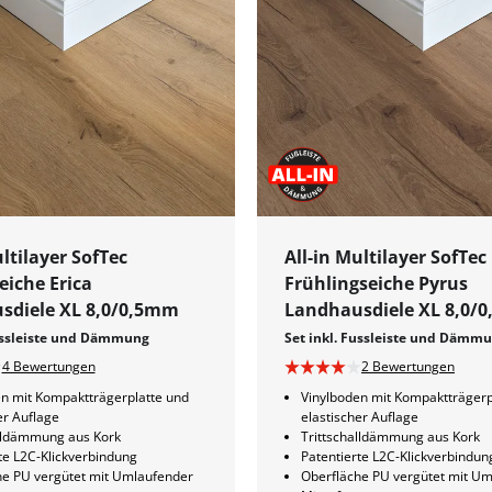
ultilayer SofTec
All-in Multilayer SofTec
iche Erica
Frühlingseiche Pyrus
sdiele XL 8,0/0,5mm
Landhausdiele XL 8,0/
Fussleiste und Dämmung
Set inkl. Fussleiste und Dämm
4 Bewertungen
2 Bewertungen
n mit Kompaktträgerplatte und
Vinylboden mit Kompaktträgerp
er Auflage
elastischer Auflage
alldämmung aus Kork
Trittschalldämmung aus Kork
te L2C-Klickverbindung
Patentierte L2C-Klickverbindun
he PU vergütet mit Umlaufender
Oberfläche PU vergütet mit U