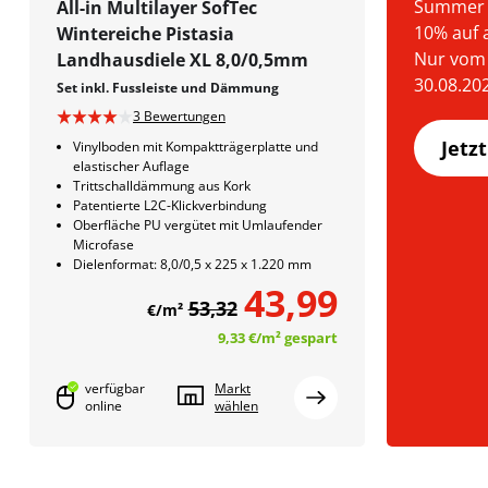
Summer S
All-in Multilayer SofTec
10% auf 
Wintereiche Pistasia
Nur vom 
Landhausdiele XL 8,0/0,5mm
30.08.20
Set inkl. Fussleiste und Dämmung
3 Bewertungen
Jetz
Vinylboden mit Kompaktträgerplatte und
elastischer Auflage
Trittschalldämmung aus Kork
Patentierte L2C-Klickverbindung
Oberfläche PU vergütet mit Umlaufender
Microfase
Dielenformat: 8,0/0,5 x 225 x 1.220 mm
43,99
53,32
€/m²
9,33 €
/m²
gespart
verfügbar
Markt
online
wählen