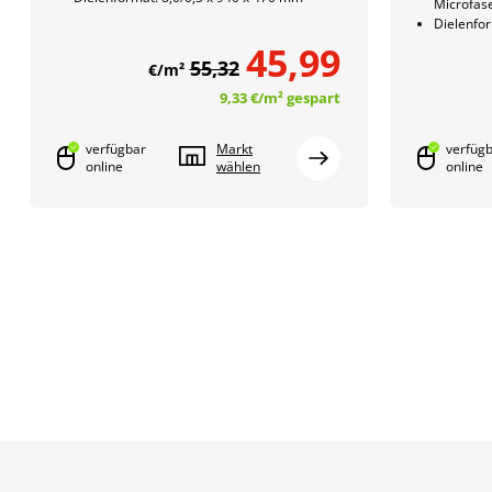
Microfas
Dielenfor
45,99
55,32
€/m²
9,33 €
/m²
gespart
verfügbar
Markt
verfüg
online
wählen
online