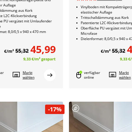
er Auflage
Vinylboden mit Kompaktträgerp
alldämmung aus Kork
elastischer Auflage
te L2C-Klickverbindung
Trittschalldämmung aus Kork
he PU vergütet mit Umlaufender
Patentierte L2C-Klickverbindun
e
Oberfläche PU vergütet mit U
mat: 8,0/0,5 x 940 x 470 mm
Microfase
Dielenformat: 8,0/0,5 x 940 x
45,99
4
55,32
55,32
€/m²
€/m²
9,33 €
/m²
gespart
9,33 €
bar
Markt
verfügbar
Markt
wählen
online
wählen
-17%