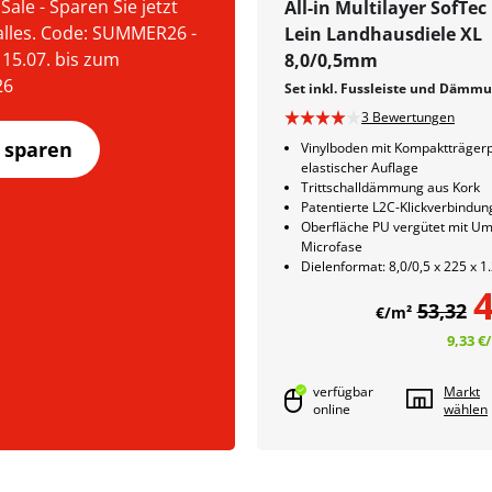
ale - Sparen Sie jetzt
All-in Multilayer SofTec
alles. Code: SUMMER26 -
Lein Landhausdiele XL
15.07. bis zum
8,0/0,5mm
26
Set inkl. Fussleiste und Dämm
3 Bewertungen
t sparen
Vinylboden mit Kompaktträgerp
elastischer Auflage
Trittschalldämmung aus Kork
Patentierte L2C-Klickverbindun
Oberfläche PU vergütet mit U
Microfase
Dielenformat: 8,0/0,5 x 225 x 
4
53,32
€/m²
9,33 €
verfügbar
Markt
online
wählen