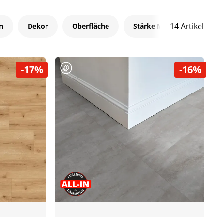
14 Artikel
n
Dekor
Oberfläche
Stärke MM
Marke
-17%
-16%