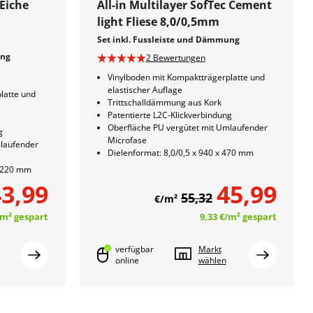
 Eiche
All-in Multilayer SofTec Cement
light Fliese 8,0/0,5mm
Set inkl. Fussleiste und Dämmung
ung
2 Bewertungen
Vinylboden mit Kompaktträgerplatte und
elastischer Auflage
latte und
Trittschalldämmung aus Kork
Patentierte L2C-Klickverbindung
Oberfläche PU vergütet mit Umlaufender
g
Microfase
mlaufender
Dielenformat: 8,0/0,5 x 940 x 470 mm
1.220 mm
3,99
45,99
55,32
€/m²
/m²
gespart
9,33 €
/m²
gespart
verfügbar
Markt
online
wählen