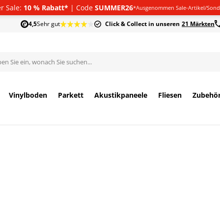
 Sale:
10 % Rabatt*
| Code
SUMMER26
*Ausgenommen Sale-Artikel/Sond
4,5
Sehr gut
Click & Collect in unseren
21 Märkten
Vinylboden
Parkett
Akustikpaneele
Fliesen
Zubehö