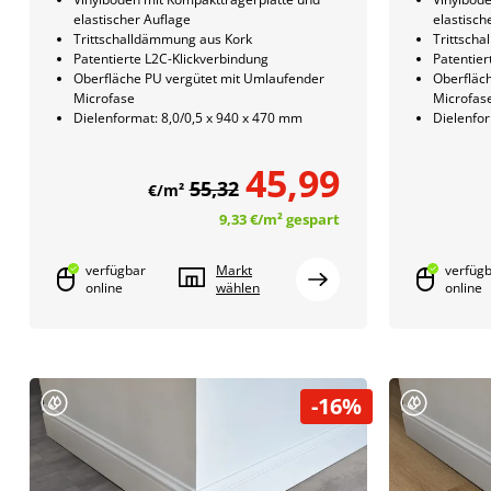
elastischer Auflage
elastisch
Trittschalldämmung aus Kork
Trittsch
Patentierte L2C-Klickverbindung
Patentier
Oberfläche PU vergütet mit Umlaufender
Oberfläc
Microfase
Microfas
Dielenformat: 8,0/0,5 x 940 x 470 mm
Dielenfor
45,99
55,32
€/m²
9,33 €
/m²
gespart
verfügbar
Markt
verfüg
online
wählen
online
-16%