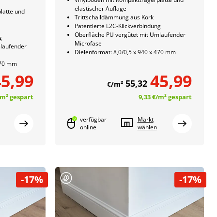
elastischer Auflage
latte und
Trittschalldämmung aus Kork
Patentierte L2C-Klickverbindung
Oberfläche PU vergütet mit Umlaufender
g
Microfase
mlaufender
Dielenformat: 8,0/0,5 x 940 x 470 mm
 470 mm
5,99
45,99
55,32
€/m²
/m²
gespart
9,33 €
/m²
gespart
verfügbar
Markt
online
wählen
-17%
-17%