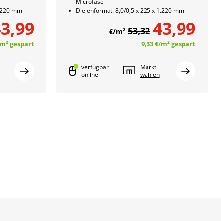
Microfase
1.220 mm
Dielenformat: 8,0/0,5 x 225 x 1.220 mm
3,99
43,99
53,32
€/m²
/m²
gespart
9,33 €
/m²
gespart
verfügbar
Markt
online
wählen