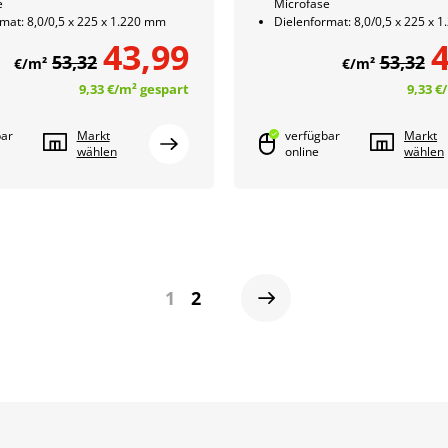
e
Microfase
mat: 8,0/0,5 x 225 x 1.220 mm
Dielenformat: 8,0/0,5 x 225 x 
43,99
4
53,32
53,32
€/m²
€/m²
9,33 €
/m²
gespart
9,33 €
bar
Markt
verfügbar
Markt
wählen
online
wählen
1
2