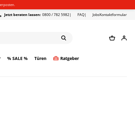
erposten.
Jetzt beraten lassen:
0800 / 782 5982
FAQ
Jobs
Kontaktformular
r
% SALE %
Türen
Ratgeber